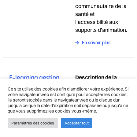
communautaire de la
santé et
l’accessibilité aux
supports d’animation.
En savoir plus...
Description de la
E-learning gestion
formation:
du tabagisme
Ce site utilise des cookies afin d’améliorer votre expérience. Si
votre navigateur web est configuré pour accepter les cookies,
(entretien
Cette plateforme
ils seront stockés dans le navigateur web ou le disque dur
consacrée à la
jusqu’à ce que la date d’expiration soit dépassée ou jusqu’à ce
motivationnel)
que vous supprimez les cookies vous-même.
gestion du tabagisme
Opérateur :
permet de se
Paramètres des cookies
Accepter tout
FARES
familiariser à