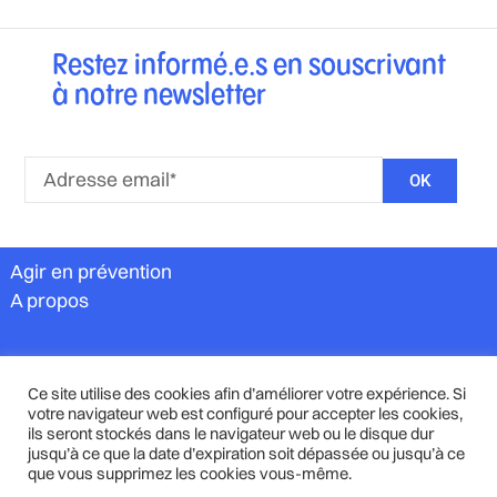
Restez informé.e.s en souscrivant
à notre newsletter
OK
Agir en prévention
A propos
info@agirenprevention.be
Ce site utilise des cookies afin d’améliorer votre expérience. Si
votre navigateur web est configuré pour accepter les cookies,
ils seront stockés dans le navigateur web ou le disque dur
Répertoire des services
jusqu’à ce que la date d’expiration soit dépassée ou jusqu’à ce
Webinaires
que vous supprimez les cookies vous-même.